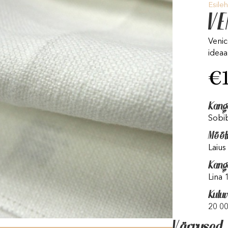
Esileh
VE
Venic
ideaa
€
Kang
Sobib
Mõõt
Laius
Kang
Lina
Kulu
20 00
Värvused