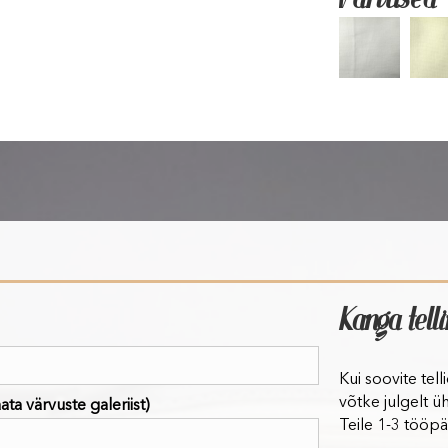
Kanga tell
Kui soovite tel
võtke julgelt ü
ta värvuste galeriist)
Teile 1-3 tööpä