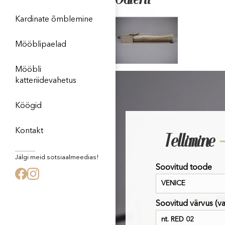
Kardinate õmblemine
Mööblipaelad
Mööbli
katteriidevahetus
Köögid
Kontakt
Tellimine
Jälgi meid sotsiaalmeedias!
Soovitud toode
Soovitud värvus (vaa