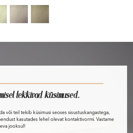
imisel tekkivad küsimused.
lida või teil tekib küsimusi seoses sisustuskangastega,
hendust kasutades lehel olevat kontaktivormi. Vastame
eva jooksul!