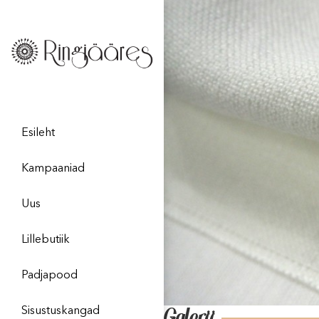
Esileht
Kampaaniad
Uus
Lillebutiik
Padjapood
Sisustuskangad
Galerii