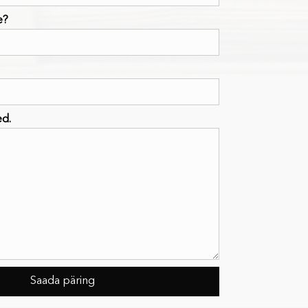
e?
ed.