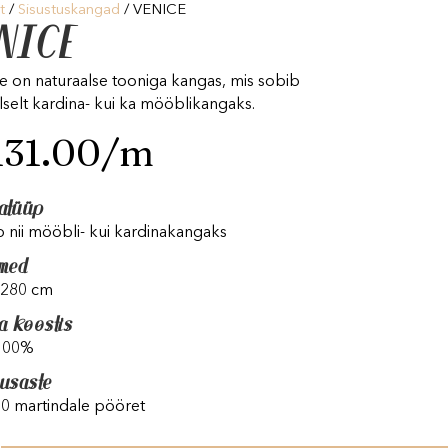
t
/
Sisustuskangad
/ VENICE
NICE
e on naturaalse tooniga kangas, mis sobib
lselt kardina- kui ka mööblikangaks.
131.00
/m
atüüp
 nii mööbli- kui kardinakangaks
med
 280 cm
a koostis
 100%
vusaste
0 martindale pööret