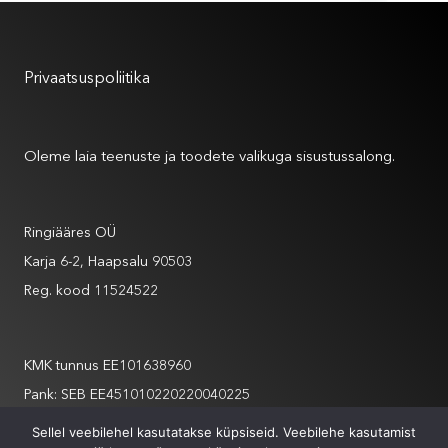
Kasutustingimused
Privaatsuspoliitika
Meist
Oleme laia teenuste ja toodete valikuga sisustussalong.
Andmed
Ringiääres OÜ
Karja 6-2, Haapsalu 90503
Reg. kood 11524522
Andmed
KMK tunnus EE101638960
Pank: SEB EE451010220220040225
info@ringiaares.com
Sellel veebilehel kasutatakse küpsiseid. Veebilehe kasutamist