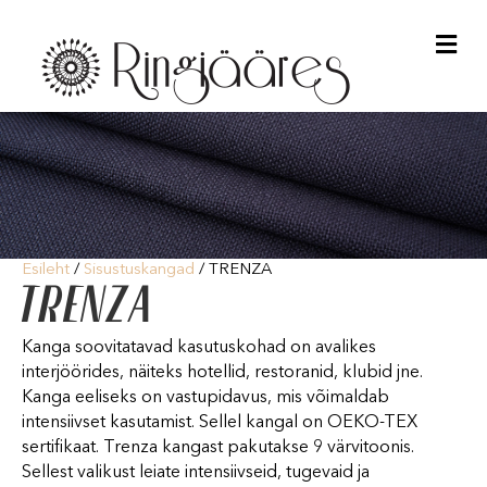
Me
Esileht
/
Sisustuskangad
/ TRENZA
TRENZA
Kanga soovitatavad kasutuskohad on avalikes
interjöörides, näiteks hotellid, restoranid, klubid jne.
Kanga eeliseks on vastupidavus, mis võimaldab
intensiivset kasutamist. Sellel kangal on OEKO-TEX
sertifikaat. Trenza kangast pakutakse 9 värvitoonis.
Sellest valikust leiate intensiivseid, tugevaid ja