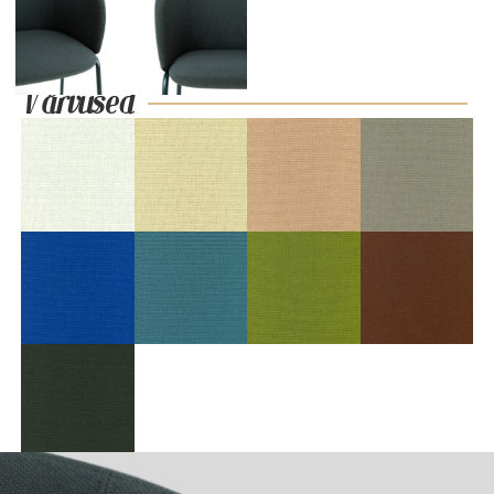
Värvused