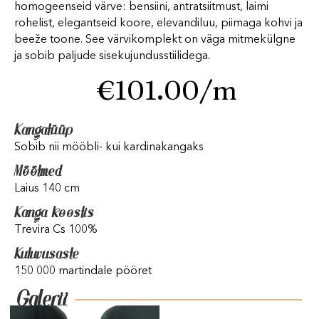
homogeenseid värve: bensiini, antratsiitmust, laimi
rohelist, elegantseid koore, elevandiluu, piimaga kohvi ja
beeže toone. See värvikomplekt on väga mitmekülgne
ja sobib paljude sisekujundusstiilidega.
€
101.00
/m
Kangatüüp
Sobib nii mööbli- kui kardinakangaks
Mõõtmed
Laius 140 cm
Kanga koostis
Trevira Cs 100%
Kuluvusaste
150 000 martindale pööret
Galerii