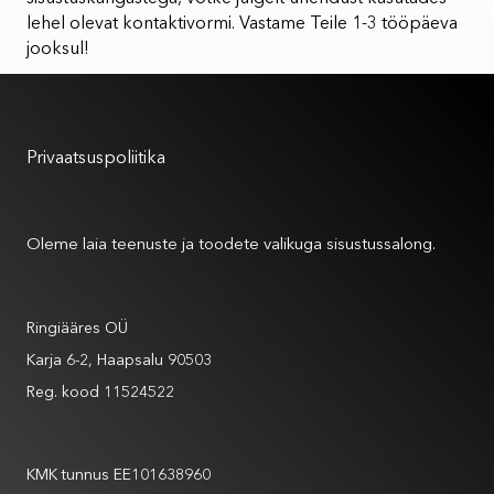
lehel olevat kontaktivormi. Vastame Teile 1-3 tööpäeva
jooksul!
Kasutustingimused
Privaatsuspoliitika
Meist
Oleme laia teenuste ja toodete valikuga sisustussalong.
Andmed
Ringiääres OÜ
Karja 6-2, Haapsalu 90503
Reg. kood 11524522
Andmed
KMK tunnus EE101638960