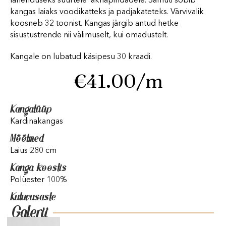
lahenduseks suurtele aknapindadele. Samuti sobib
kangas laiaks voodikatteks ja padjakateteks. Värvivalik
koosneb 32 toonist. Kangas järgib antud hetke
sisustustrende nii välimuselt, kui omadustelt.
Kangale on lubatud käsipesu 30 kraadi.
€
41.00
/m
Kangatüüp
Kardinakangas
Mõõtmed
Laius 280 cm
Kanga koostis
Polüester 100%
Kuluvusaste
Galerii