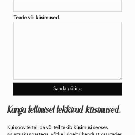
Teade või küsimused.
Kanga tellimisel tekkivad küsimused.
Kui soovite tellida või teil tekib küsimusi seoses
sisustuskangastega, võtke julgelt ühendust kasutades