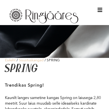
Me
Esileht
/
Sisustuskangad
/ SPRING
SPRING
Trendikas Spring!
Kaunilt langev sametine kangas Spring on laiusega 2,80
meetrit. Suur laius muudab selle ideaalseks kardinate