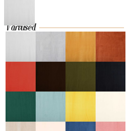
Värvused