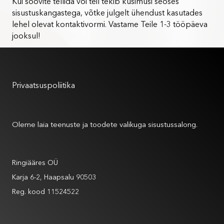
Kui soovite tellida või teil tekib küsimusi seoses
sisustuskangastega, võtke julgelt ühendust kasutades
lehel olevat kontaktivormi. Vastame Teile 1-3 tööpäeva
jooksul!
Kasutustingimused
Privaatsuspoliitika
Meist
Oleme laia teenuste ja toodete valikuga sisustussalong.
Andmed
Ringiääres OÜ
Karja 6-2, Haapsalu 90503
Reg. kood 11524522
Andmed