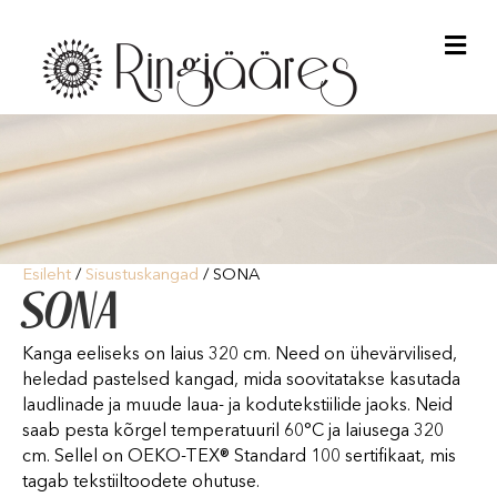
Me
Esileht
/
Sisustuskangad
/ SONA
SONA
Kanga eeliseks on laius 320 cm. Need on ühevärvilised,
heledad pastelsed kangad, mida soovitatakse kasutada
laudlinade ja muude laua- ja kodutekstiilide jaoks. Neid
saab pesta kõrgel temperatuuril 60°C ja laiusega 320
cm. Sellel on OEKO-TEX® Standard 100 sertifikaat, mis
tagab tekstiiltoodete ohutuse.