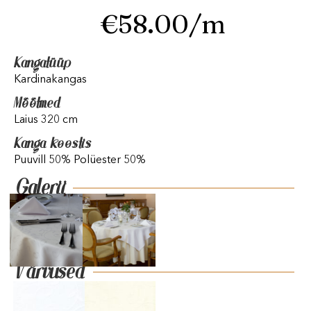
€
58.00
/m
Kangatüüp
Kardinakangas
Mõõtmed
Laius 320 cm
Kanga koostis
Puuvill 50% Polüester 50%
Galerii
Värvused