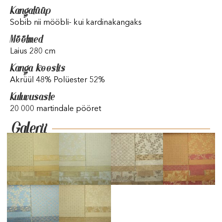
Kangatüüp
Sobib nii mööbli- kui kardinakangaks
Mõõtmed
Laius 280 cm
Kanga koostis
Akrüül 48% Polüester 52%
Kuluvusaste
20 000 martindale pööret
Galerii