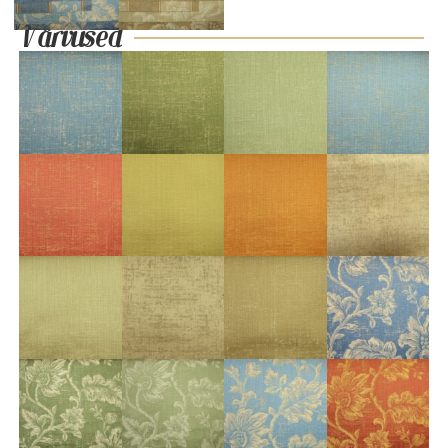
Värvused