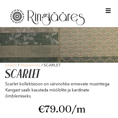
Me
Esileht
/
Määramata
/ SCARLET
SCARLET
Scarlet kollektsioon on värvirohke erinevate mustritega.
Kangast saab kasutada mööblite ja kardinate
õmblemiseks.
€
79.00
/m