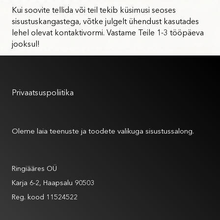
Kui soovite tellida või teil tekib küsimusi seoses
sisustuskangastega, võtke julgelt ühendust kasutades
lehel olevat kontaktivormi. Vastame Teile 1-3 tööpäeva
jooksul!
Kasutustingimused
Privaatsuspoliitika
Meist
Oleme laia teenuste ja toodete valikuga sisustussalong.
Andmed
Ringiääres OÜ
Karja 6-2, Haapsalu 90503
Reg. kood 11524522
Andmed