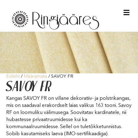
Me
Esileht
/
Määramata
/ SAVOY FR
SAVOY FR
Kangas SAVOY FR on villane dekoratiiv- ja polstrikangas,
mis on saadaval erakordselt laias valikus 163 tooni. Savoy
RF on loomuliku välimusega. Soovitatav kardinatele, nii
hubastesse privaatruumidesse kui ka
kommunaalruumidesse. Sellel on tuletõkketunnistus.
Sobib kasutamiseks laeva (IMO-sertifikaadiga).