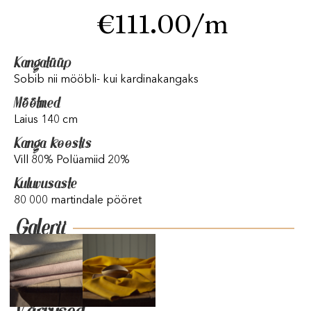
€
111.00
/m
Kangatüüp
Sobib nii mööbli- kui kardinakangaks
Mõõtmed
Laius 140 cm
Kanga koostis
Vill 80% Polüamiid 20%
Kuluvusaste
80 000 martindale pööret
Galerii