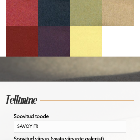
Tellimine
Soovitud toode
Soovitud värvus (vaata värvuste galeriist)