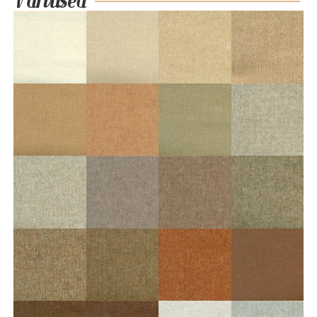
Värvused