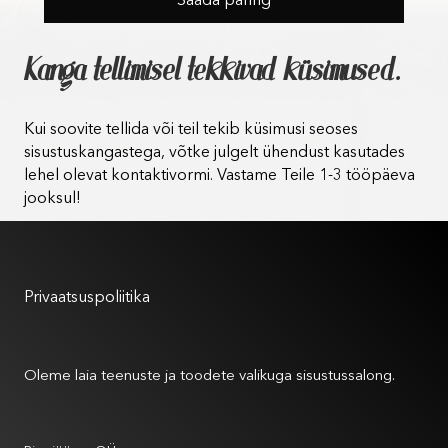
Kanga tellimisel tekkivad küsimused.
Kui soovite tellida või teil tekib küsimusi seoses
sisustuskangastega, võtke julgelt ühendust kasutades
lehel olevat kontaktivormi. Vastame Teile 1-3 tööpäeva
jooksul!
Kasutustingimused
Privaatsuspoliitika
Meist
Oleme laia teenuste ja toodete valikuga sisustussalong.
Andmed