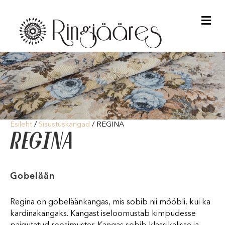
Me
Esileht
/
Sisustuskangad
/ REGINA
REGINA
Gobelään
Regina on gobeläänkangas, mis sobib nii mööbli, kui ka
kardinakangaks. Kangast iseloomustab kimpudesse