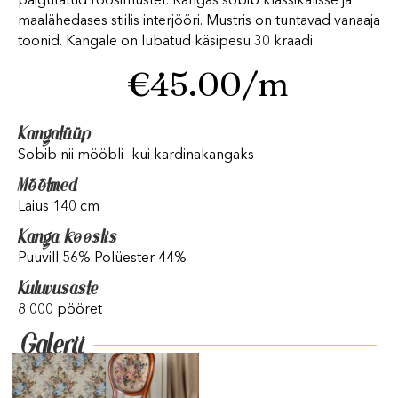
paigutatud roosimuster. Kangas sobib klassikalisse ja
maalähedases stiilis interjööri. Mustris on tuntavad vanaaja
toonid. Kangale on lubatud käsipesu 30 kraadi.
€
45.00
/m
Kangatüüp
Sobib nii mööbli- kui kardinakangaks
Mõõtmed
Laius 140 cm
Kanga koostis
Puuvill 56% Polüester 44%
Kuluvusaste
8 000 pööret
Galerii