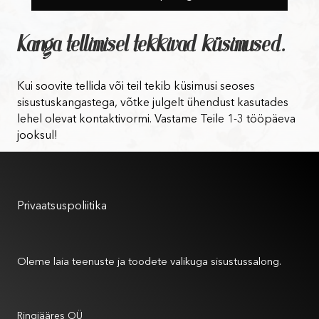
Kanga tellimisel tekkivad küsimused.
Kui soovite tellida või teil tekib küsimusi seoses
sisustuskangastega, võtke julgelt ühendust kasutades
lehel olevat kontaktivormi. Vastame Teile 1-3 tööpäeva
jooksul!
Kasutustingimused
Privaatsuspoliitika
Meist
Oleme laia teenuste ja toodete valikuga sisustussalong.
Andmed
Ringiääres OÜ