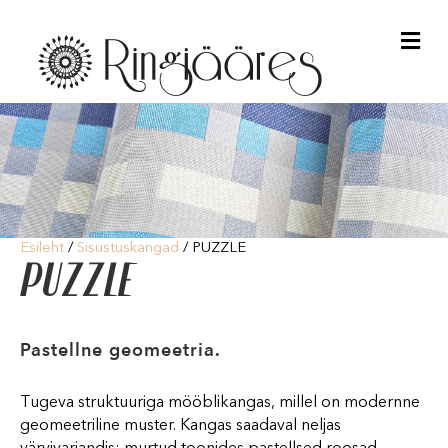
Me
Esileht
/
Sisustuskangad
/ PUZZLE
PUZZLE
Pastellne geomeetria.
Tugeva struktuuriga mööblikangas, millel on modernne
geomeetriline muster. Kangas saadaval neljas