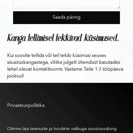
Kanga tellimisel tekkivad küsimused.
Kui soovite tellida või teil tekib küsimusi seoses
sisustuskangastega, võtke julgelt ühendust kasutades
lehel olevat kontaktivormi. Vastame Teile 1-3 tööpäeva
jooksul!
Kasutustingimused
Privaatsuspoliitika
Meist
Oleme laia teenuste ja toodete valikuga sisustussalong.