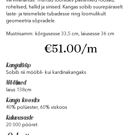
värvivariandis: murtud toonides pastellsed roosad,
rohelised, hallid ja sinised. Kangas sobib suurepäraselt
laste- ja teismeliste tubadesse ning loomulikult
geomeetria sõpradele.
Mustrisamm: kõrgusesse 33,5 cm, laiusesse 36 cm
€
51.00
/m
Kangatüüp
Sobib nii mööbli- kui kardinakangaks
Mõõtmed
laius 138cm
Kanga koostis
40% polüester, 60% viskoos
Kuluvusaste
20 000 pööret