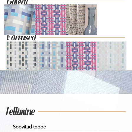
Galerii
Värvused
Tellimine
Soovitud toode