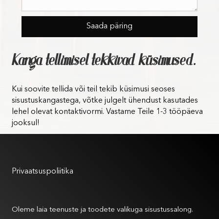
Kanga tellimisel tekkivad küsimused.
Kui soovite tellida või teil tekib küsimusi seoses
sisustuskangastega, võtke julgelt ühendust kasutades
lehel olevat kontaktivormi. Vastame Teile 1-3 tööpäeva
jooksul!
Kasutustingimused
Privaatsuspoliitika
Meist
Oleme laia teenuste ja toodete valikuga sisustussalong.