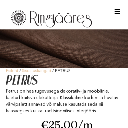
Me
Esileht
/
Sisustuskangad
/ PETRUS
PETRUS
Petrus on hea tugevusega dekoratiiv- ja mööbliriie,
kaetud kaitsva ülekattega. Klassikaline kudum ja huvitav
värvipalett annavad võimaluse kasutada seda nii
kaasaegses kui ka traditsioonilises interjööris.
€
25.00
/m