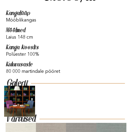
Kangatüüp
Mööblikangas
Mõõtmed
Laius 148 cm
Kanga koostis
Polüester 100%
Kuluvusaste
80 000 martindale pööret
Galerii
Värvused