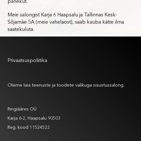
panekut.
Meie salongist Karja 6 Haapsalu ja Tallinnas Kesk-
Sõjamäe 5A (meie vahelaost), saab kauba kätte ilma
saatekuluta.
Kasutustingimused
Privaatsuspoliitika
Meist
Oleme laia teenuste ja toodete valikuga sisustussalong.
Andmed
Ringiääres OÜ
Karja 6-2, Haapsalu 90503
Reg. kood 11524522
Andmed