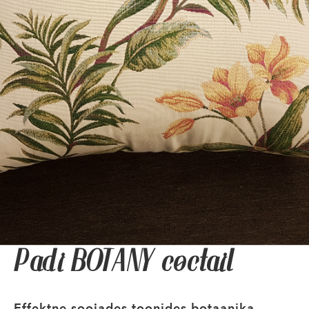
Padi BOTANY coctail
Effektne soojades toonides botaanika-