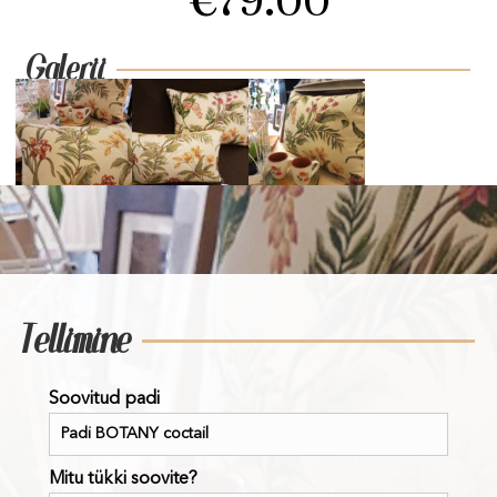
€
79.00
Galerii
Tellimine
Soovitud padi
Mitu tükki soovite?