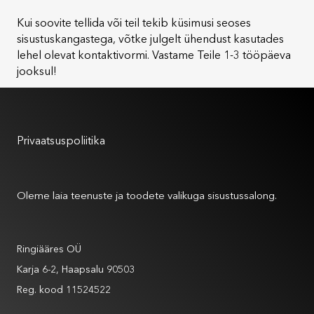
Kui soovite tellida või teil tekib küsimusi seoses
sisustuskangastega, võtke julgelt ühendust kasutades
lehel olevat kontaktivormi. Vastame Teile 1-3 tööpäeva
jooksul!
Kasutustingimused
Privaatsuspoliitika
Meist
Oleme laia teenuste ja toodete valikuga sisustussalong.
Andmed
Ringiääres OÜ
Karja 6-2, Haapsalu 90503
Reg. kood 11524522