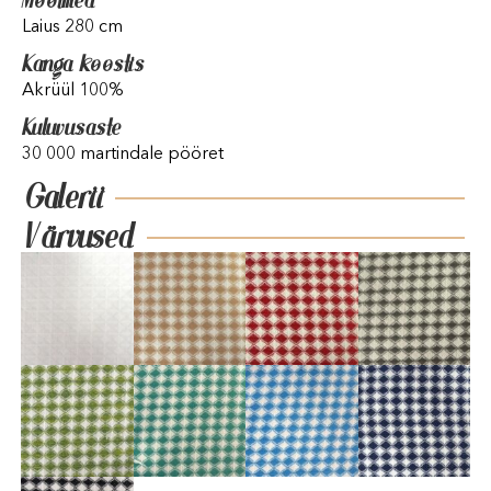
Mõõtmed
Laius 280 cm
Kanga koostis
Akrüül 100%
Kuluvusaste
30 000 martindale pööret
Galerii
Värvused