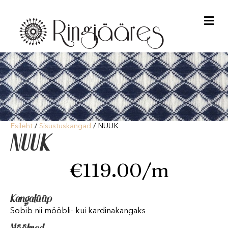
Me
Esileht
/
Sisustuskangad
/ NUUK
NUUK
€
119.00
/m
Kangatüüp
Sobib nii mööbli- kui kardinakangaks