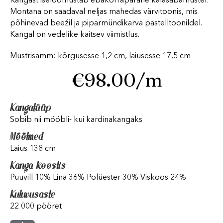
Kangast iseloomustab ebakorrapärane kalasabamuster.
Montana on saadaval neljas mahedas värvitoonis, mis
põhinevad beežil ja piparmündikarva pastelltoonildel.
Kangal on vedelike kaitsev viimistlus.
Mustrisamm: kõrgusesse 1,2 cm, laiusesse 17,5 cm
€
98.00
/m
Kangatüüp
Sobib nii mööbli- kui kardinakangaks
Mõõtmed
Laius 138 cm
Kanga koostis
Puuvill 10% Lina 36% Polüester 30% Viskoos 24%
Kuluvusaste
22 000 pööret