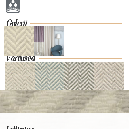
Galerii
Värvused