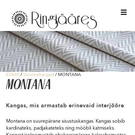
Me
Esileht
/
Sisustuskangad
/ MONTANA
MONTANA
Kangas, mis armastab erinevaid interjööre
Montana on suurepärane sisustuskangas. Kangas sobib
kardinateks, padjakateteks ning mööbli katmiseks.