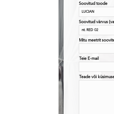
Soovitud toode
Soovitud värvus (vaa
Mitu meetrit soovit
Teie E-mail
Teade või küsimus