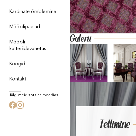
Kardinate õmblemine
Mööblipaelad
Galerii
Mööbli
katteriidevahetus
Köögid
Kontakt
Jälgi meid sotsiaalmeedias!
Tellimine