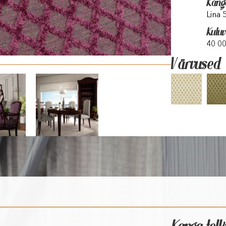
Kang
Lina
Kulu
40 0
Värvused