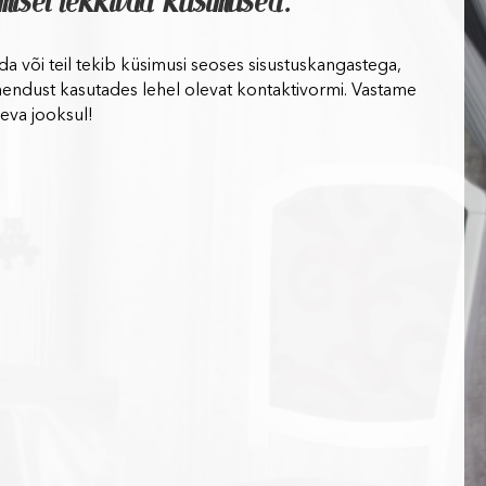
imisel tekkivad küsimused.
lida või teil tekib küsimusi seoses sisustuskangastega,
hendust kasutades lehel olevat kontaktivormi. Vastame
eva jooksul!