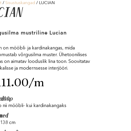
t
/
Sisustuskangad
/ LUCIAN
CIAN
usilma mustriline Lucian
n on mööbli- ja kardinakangas, mida
omustab võrgusilma muster. Ühetoonilises
as on aimatav looduslik lina toon. Soovitatav
ikalisse ja modernsesse interjööri.
111.00
/m
atüüp
 nii mööbli- kui kardinakangaks
med
 138 cm