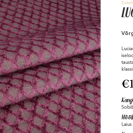
Esileh
LU
Võrg
Lucia
iselo
taust
klass
€
Kang
Sobib
Mõõt
Laius