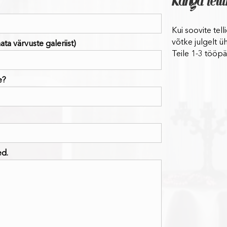
Kanga tell
Kui soovite tel
võtke julgelt ü
ta värvuste galeriist)
Teile 1-3 tööpä
e?
ed.