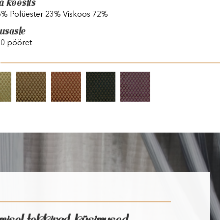
a koostis
 5% Polüester 23% Viskoos 72%
vusaste
00 pööret