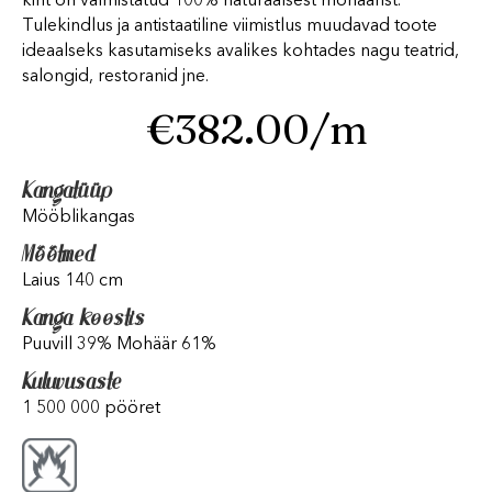
kiht on valmistatud 100% naturaalsest mohäärist.
Tulekindlus ja antistaatiline viimistlus muudavad toote
ideaalseks kasutamiseks avalikes kohtades nagu teatrid,
salongid, restoranid jne.
€
382.00
/m
Kangatüüp
Mööblikangas
Mõõtmed
Laius 140 cm
Kanga koostis
Puuvill 39% Mohäär 61%
Kuluvusaste
1 500 000 pööret