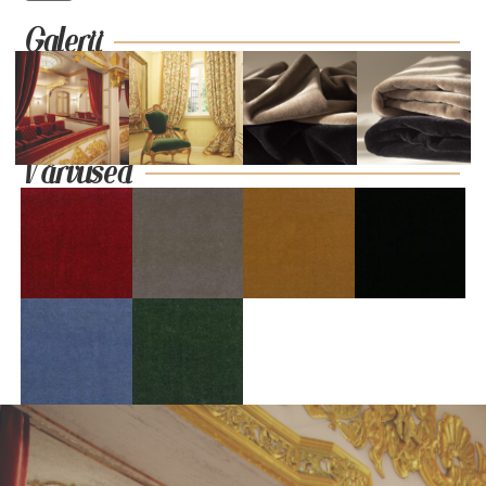
Galerii
Värvused