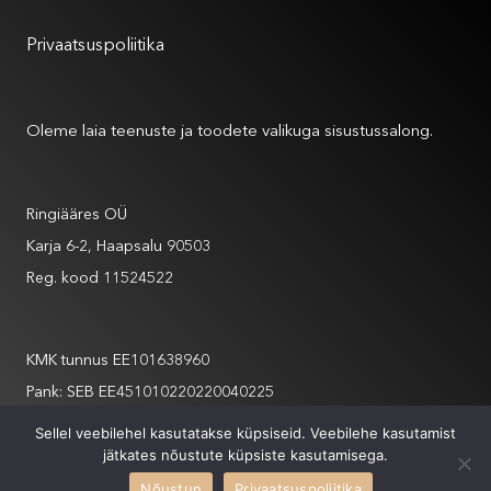
Kasutustingimused
Privaatsuspoliitika
Meist
Oleme laia teenuste ja toodete valikuga sisustussalong.
Andmed
Ringiääres OÜ
Karja 6-2, Haapsalu 90503
Reg. kood 11524522
Andmed
KMK tunnus EE101638960
Pank: SEB EE451010220220040225
info@ringiaares.com
Sellel veebilehel kasutatakse küpsiseid. Veebilehe kasutamist
jätkates nõustute küpsiste kasutamisega.
+372 508 6565
Nõustun
Privaatsuspoliitika