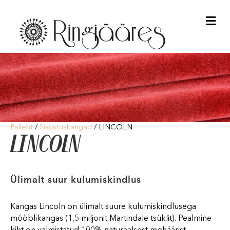
Me
Esileht
/
Sisustuskangad
/ LINCOLN
LINCOLN
Ülimalt suur kulumiskindlus
Kangas Lincoln on ülimalt suure kulumiskindlusega
mööblikangas (1,5 miljonit Martindale tsüklit). Pealmine