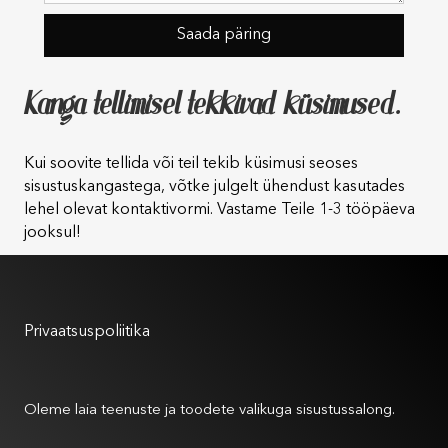
Kanga tellimisel tekkivad küsimused.
Kui soovite tellida või teil tekib küsimusi seoses
sisustuskangastega, võtke julgelt ühendust kasutades
lehel olevat kontaktivormi. Vastame Teile 1-3 tööpäeva
jooksul!
Kasutustingimused
Privaatsuspoliitika
Meist
Oleme laia teenuste ja toodete valikuga sisustussalong.