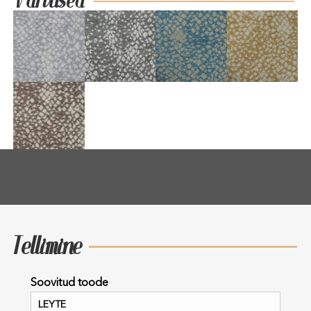
Värvused
Tellimine
Soovitud toode