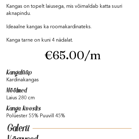
Kangas on topelt laiusega, mis võimaldab katta suuri
aknapindu.
Ideaalne kangas ka roomakardinateks.
Kanga tarne on kuni 4 nädalat.
€
65.00
/m
Kangatüüp
Kardinakangas
Mõõtmed
Laius 280 cm
Kanga koostis
Polüester 55% Puuvill 45%
Galerii