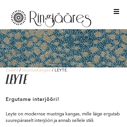
Me
Esileht
/
Sisustuskangad
/ LEYTE
LEYTE
Ergutame interjööri!
Leyte on modernse mustriga kangas, mille läige ergutab
suurepäraselt interjööri ja annab sellele stiili.