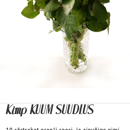
Kimp KUUM SUUDLUS
10 särtsakat oranźi roosi ja ainuõige nimi