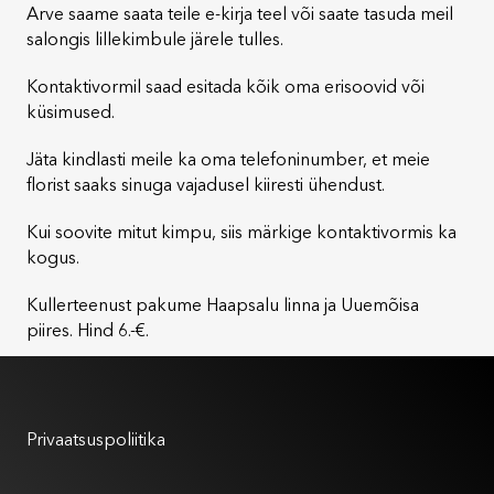
Arve saame saata teile e-kirja teel või saate tasuda meil
salongis lillekimbule järele tulles.
Kontaktivormil saad esitada kõik oma erisoovid või
küsimused.
Jäta kindlasti meile ka oma telefoninumber, et meie
florist saaks sinuga vajadusel kiiresti ühendust.
Kui soovite mitut kimpu, siis märkige kontaktivormis ka
kogus.
Kullerteenust pakume Haapsalu linna ja Uuemõisa
piires. Hind 6.-€.
Kasutustingimused
Privaatsuspoliitika
Meist