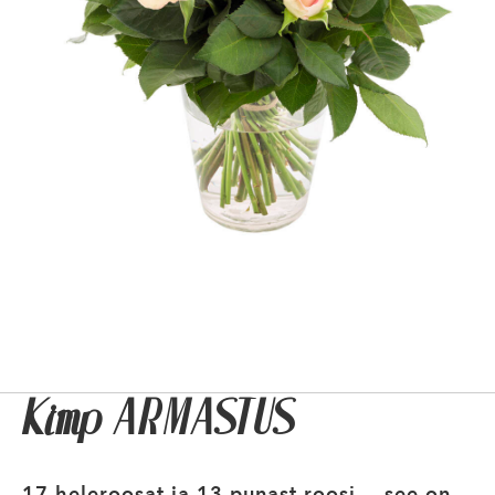
Kimp ARMASTUS
17 heleroosat ja 13 punast roosi – see on