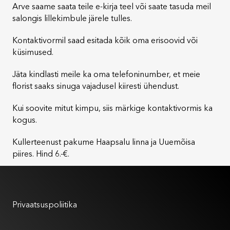
Arve saame saata teile e-kirja teel või saate tasuda meil
salongis lillekimbule järele tulles.
Kontaktivormil saad esitada kõik oma erisoovid või
küsimused.
Jäta kindlasti meile ka oma telefoninumber, et meie
florist saaks sinuga vajadusel kiiresti ühendust.
Kui soovite mitut kimpu, siis märkige kontaktivormis ka
kogus.
Kullerteenust pakume Haapsalu linna ja Uuemõisa
piires. Hind 6.-€.
Kasutustingimused
Privaatsuspoliitika
Meist