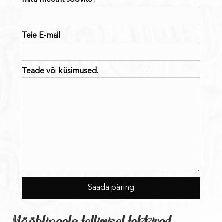
Mitu meetrit soovite?
Teie E-mail
Teade või küsimused.