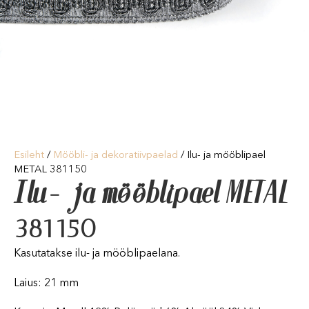
Esileht
/
Mööbli- ja dekoratiivpaelad
/ Ilu- ja mööblipael
METAL 381150
Ilu- ja mööblipael METAL
381150
Kasutatakse ilu- ja mööblipaelana.
Laius: 21 mm