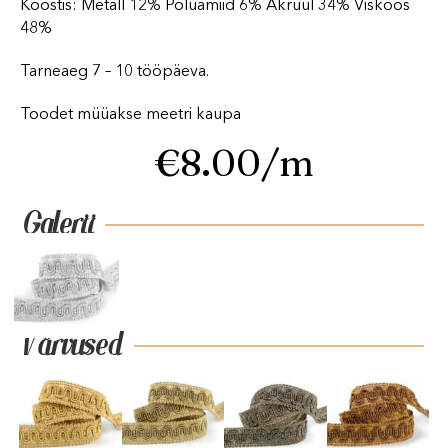
Koostis: Metall 12% Polüamiid 6% Akrüül 34% Viskoos
48%
Tarneaeg 7 – 10 tööpäeva.
Toodet müüakse meetri kaupa
€
8.00
/m
Galerii
Värvused