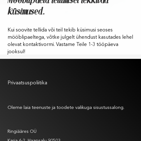
Mööblipaela tellimisel tekkivad
küsimused.
Kui soovite tellida või teil tekib küsimusi seoses
mööblipaeltega, võtke julgelt ühendust kasutades lehel
olevat kontaktivormi. Vastame Teile 1-3 tööpäeva
jooksul!
Kasutustingimused
Privaatsuspoliitika
Meist
Oleme laia teenuste ja toodete valikuga sisustussalong.
Andmed
Ringiääres OÜ
Karja 6-2, Haapsalu 90503