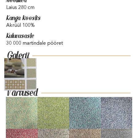
Mõõtmed
Laius 280 cm
Kanga koostis
Akrüül 100%
Kuluvusaste
30 000 martindale pööret
Galerii
Värvused