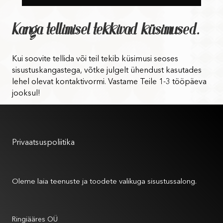
Kanga tellimisel tekkivad küsimused.
Kui soovite tellida või teil tekib küsimusi seoses
sisustuskangastega, võtke julgelt ühendust kasutades
lehel olevat kontaktivormi. Vastame Teile 1-3 tööpäeva
jooksul!
Kasutustingimused
Privaatsuspoliitika
Meist
Oleme laia teenuste ja toodete valikuga sisustussalong.
Andmed
Ringiääres OÜ