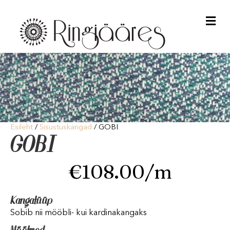
Me
Esileht
/
Sisustuskangad
/ GOBI
GOBI
€
108.00
/m
Kangatüüp
Sobib nii mööbli- kui kardinakangaks