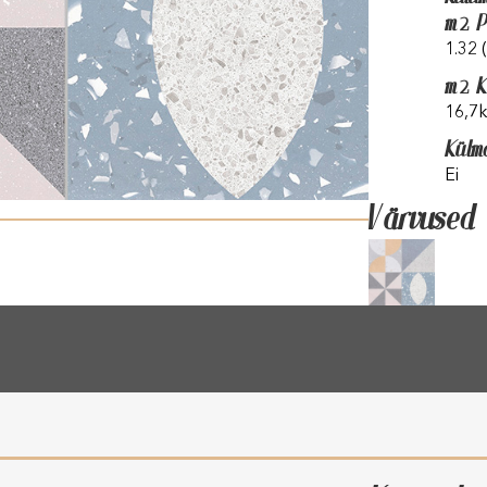
m2 P
1.32 
m2 K
16,7
Külm
Ei
Värvused