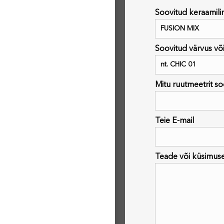
Soovitud keraamili
Soovitud värvus või
Mitu ruutmeetrit so
Teie E-mail
Teade või küsimus