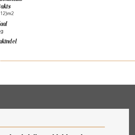
akis
(12)m2
aal
kg
akindel