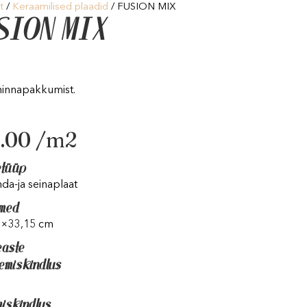
t
/
Keraamilised plaadid
/ FUSION MIX
USION MIX
hinnapakkumist.
.00
/m2
etüüp
da-ja seinaplaat
med
5×33,15 cm
easte
semiskindlus
miskindlus