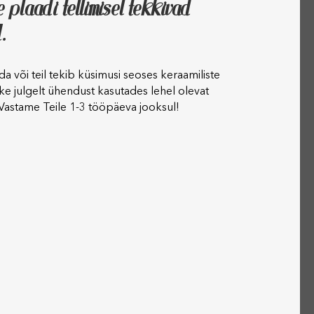
e plaadi tellimisel tekkivad
.
ida või teil tekib küsimusi seoses keraamiliste
ke julgelt ühendust kasutades lehel olevat
 Vastame Teile 1-3 tööpäeva jooksul!