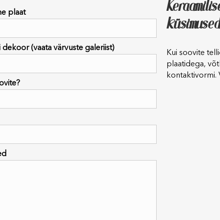
Keraamilis
ne plaat
küsimused
 dekoor (vaata värvuste galeriist)
Kui soovite tell
plaatidega, võt
kontaktivormi.
ovite?
ed