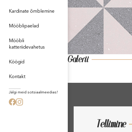
Kardinate õmblemine
Mööblipaelad
Mööbli
katteriidevahetus
Galerii
Köögid
Kontakt
Jälgi meid sotsiaalmeedias!
Tellimine