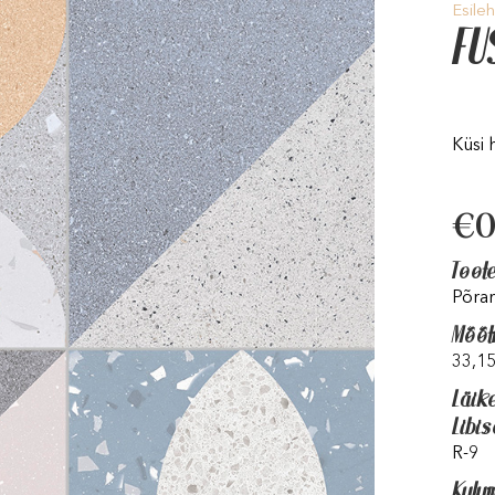
Esileh
F
Küsi 
€
0
Toot
Põran
Mõõt
33,1
Läik
Libi
R-9
Kulu