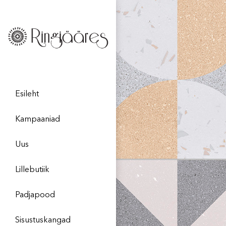
Esileht
Kampaaniad
Uus
Lillebutiik
Padjapood
Sisustuskangad