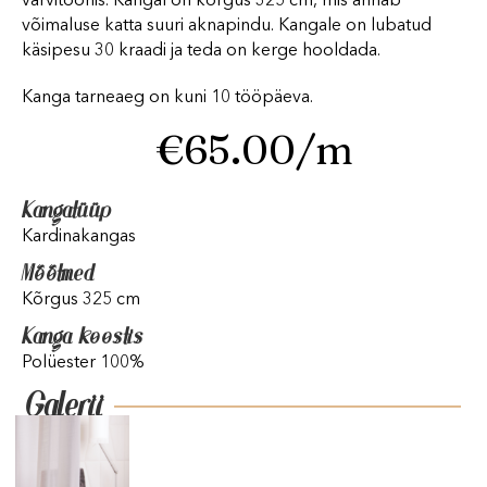
värvitoonis. Kangal on kõrgus 325 cm, mis annab
võimaluse katta suuri aknapindu. Kangale on lubatud
käsipesu 30 kraadi ja teda on kerge hooldada.
Kanga tarneaeg on kuni 10 tööpäeva.
€
65.00
/m
Kangatüüp
Kardinakangas
Mõõtmed
Kõrgus 325 cm
Kanga koostis
Polüester 100%
Galerii