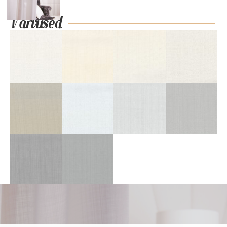
Värvused