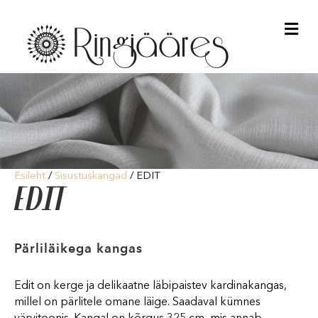
Me
Esileht
/
Sisustuskangad
/ EDIT
EDIT
Pärliläikega kangas
Edit on kerge ja delikaatne läbipaistev kardinakangas,
millel on pärlitele omane läige. Saadaval kümnes