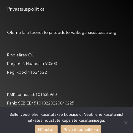
Privaatsuspoliitika
Meist
Oleme laia teenuste ja toodete valikuga sisustussalong.
Andmed
Ringiääres OÜ
Karja 6-2, Haapsalu 90503
Reg. kood 11524522
Andmed
KMK tunnus EE101638960
Pank: SEB EE451010220220040225
info@ringiaares.com
Sellel veebilehel kasutatakse küpsiseid. Veebilehe kasutamist
jätkates nõustute küpsiste kasutamisega.
+372 508 6565
Nõustun
Privaatsuspoliitika
XYSUM
2026 Ringiääres // Site by