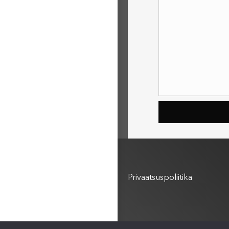
Kasutustingimused
Privaatsuspoliitika