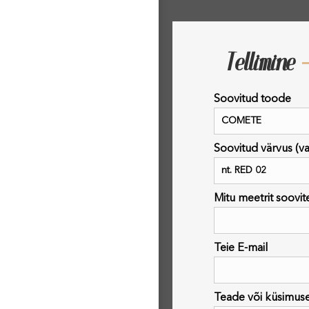
Tellimine
Soovitud toode
Soovitud värvus (vaa
Mitu meetrit soovit
Teie E-mail
Teade või küsimus