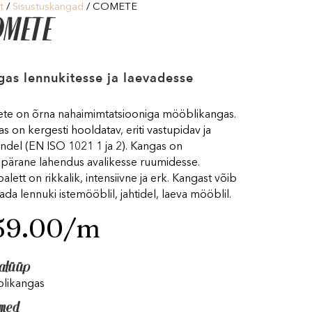
t
/
Sisustuskangad
/ COMETE
METE
as lennukitesse ja laevadesse
te on õrna nahaimimtatsiooniga mööblikangas.
s on kergesti hooldatav, eriti vastupidav ja
indel (EN ISO 1021 1 ja 2). Kangas on
pärane lahendus avalikesse ruumidesse.
palett on rikkalik, intensiivne ja erk. Kangast võib
ada lennuki istemööblil, jahtidel, laeva mööblil.
59.00
/m
atüüp
likangas
med