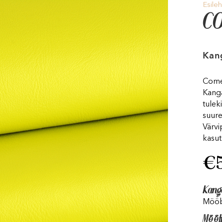
Esileh
CO
Kang
Come
Kanga
tulek
suure
Värvi
kasut
€
Kang
Mööb
Mõõt