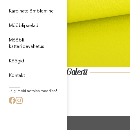
Kardinate õmblemine
Mööblipaelad
Mööbli
katteriidevahetus
Köögid
Galerii
Kontakt
Jälgi meid sotsiaalmeedias!