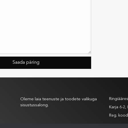
Meist
Andm
Ringiääre
Oleme laia teenuste ja toodete valikuga
sisustussalong.
Karja 6-2
Reg. koo