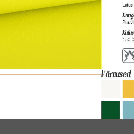
Laius
Kang
Puuv
Kulu
150 
Värvused