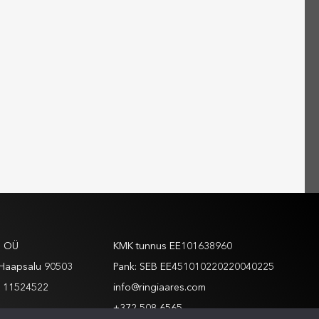
ed
Andmed
s OÜ
KMK tunnus EE101638960
, Haapsalu 90503
Pank: SEB EE451010220220040225
d 11524522
info@ringiaares.com
+372 508 6565