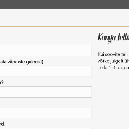
Kanga tell
Kui soovite tel
võtke julgelt ü
ta värvuste galeriist)
Teile 1-3 tööpä
e?
ed.