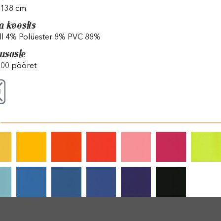
 138 cm
a koostis
ill 4% Polüester 8% PVC 88%
vusaste
000 pööret