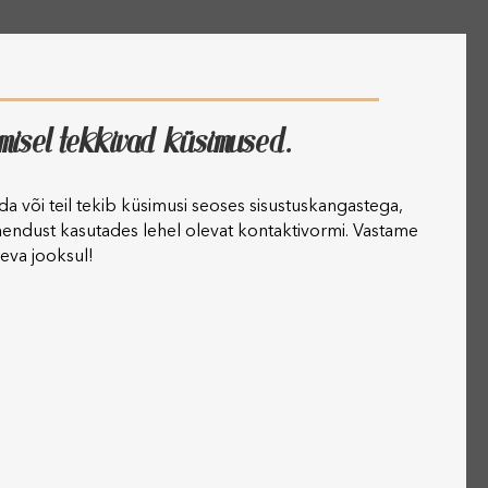
imisel tekkivad küsimused.
lida või teil tekib küsimusi seoses sisustuskangastega,
hendust kasutades lehel olevat kontaktivormi. Vastame
eva jooksul!