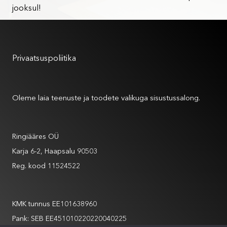
jooksul!
Kasutustingimused
Privaatsuspoliitika
Meist
Oleme laia teenuste ja toodete valikuga sisustussalong.
Andmed
Ringiääres OÜ
Karja 6-2, Haapsalu 90503
Reg. kood 11524522
Andmed
KMK tunnus EE101638960
Pank: SEB EE451010220220040225