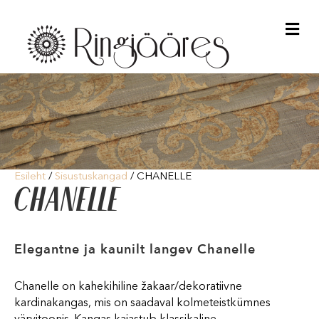
Me
Esileht
/
Sisustuskangad
/ CHANELLE
CHANELLE
Elegantne ja kaunilt langev Chanelle
Chanelle on kahekihiline žakaar/dekoratiivne
kardinakangas, mis on saadaval kolmeteistkümnes