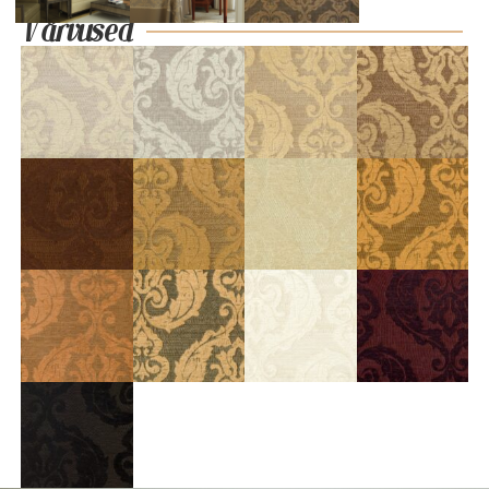
Värvused