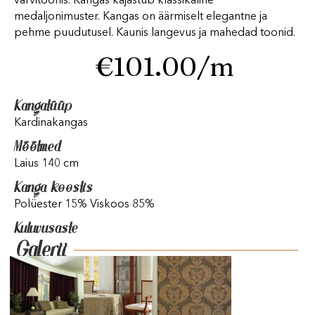
värvitoonis. Kangas kajastub klassikaline
medaljonimuster. Kangas on äärmiselt elegantne ja
pehme puudutusel. Kaunis langevus ja mahedad toonid.
€
101.00
/m
Kangatüüp
Kardinakangas
Mõõtmed
Laius 140 cm
Kanga koostis
Polüester 15% Viskoos 85%
Kuluvusaste
Galerii