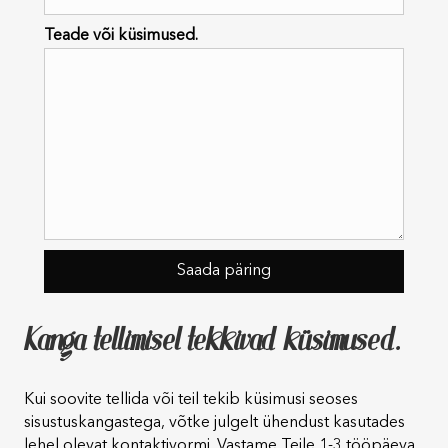
Teade või küsimused.
Kanga tellimisel tekkivad küsimused.
Kui soovite tellida või teil tekib küsimusi seoses
sisustuskangastega, võtke julgelt ühendust kasutades
lehel olevat kontaktivormi. Vastame Teile 1-3 tööpäeva