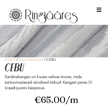
Me
Esileht
/
Sisustuskangad
/ CEBU
CEBU
Kardinakanges on kuues vahvas toonis, mida
iseloomustavad värvilised triibud. Kangast pesta 30
kraadi juures käsipesus.
€
65.00
/m