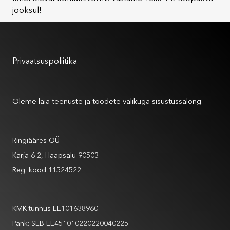
jooksul!
Kasutustingimused
Privaatsuspoliitika
Meist
Oleme laia teenuste ja toodete valikuga sisustussalong.
Andmed
Ringiääres OÜ
Karja 6-2, Haapsalu 90503
Reg. kood 11524522
Andmed
KMK tunnus EE101638960
Pank: SEB EE451010220220040225