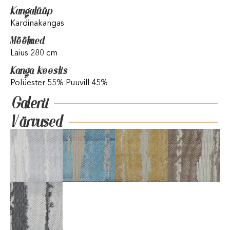
Kangatüüp
Kardinakangas
Mõõtmed
Laius 280 cm
Kanga koostis
Polüester 55% Puuvill 45%
Galerii
Värvused