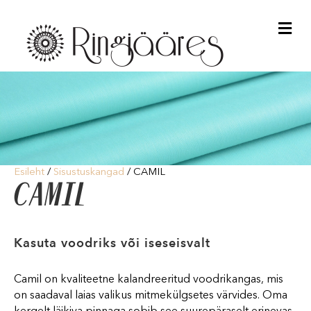
Me
Esileht
/
Sisustuskangad
/ CAMIL
CAMIL
Kasuta voodriks või iseseisvalt
Camil on kvaliteetne kalandreeritud voodrikangas, mis
on saadaval laias valikus mitmekülgsetes värvides. Oma