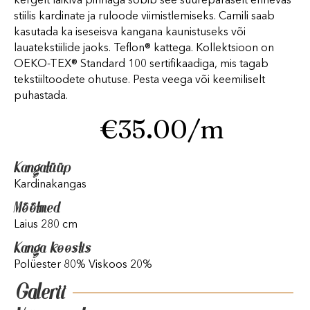
kergelt läikiva pinnaga sobib see suurepäraselt erinevas
stiilis kardinate ja ruloode viimistlemiseks. Camili saab
kasutada ka iseseisva kangana kaunistuseks või
lauatekstiilide jaoks. Teflon® kattega. Kollektsioon on
OEKO-TEX® Standard 100 sertifikaadiga, mis tagab
tekstiiltoodete ohutuse. Pesta veega või keemiliselt
puhastada.
€
35.00
/m
Kangatüüp
Kardinakangas
Mõõtmed
Laius 280 cm
Kanga koostis
Polüester 80% Viskoos 20%
Galerii