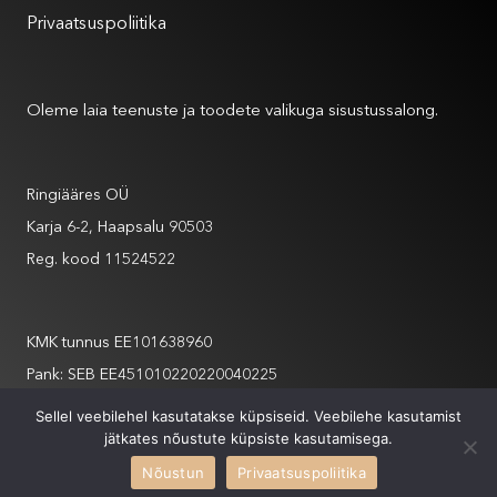
Privaatsuspoliitika
Meist
Oleme laia teenuste ja toodete valikuga sisustussalong.
Andmed
Ringiääres OÜ
Karja 6-2, Haapsalu 90503
Reg. kood 11524522
Andmed
KMK tunnus EE101638960
Pank: SEB EE451010220220040225
info@ringiaares.com
Sellel veebilehel kasutatakse küpsiseid. Veebilehe kasutamist
jätkates nõustute küpsiste kasutamisega.
+372 508 6565
Nõustun
Privaatsuspoliitika
XYSUM
2026 Ringiääres // Site by