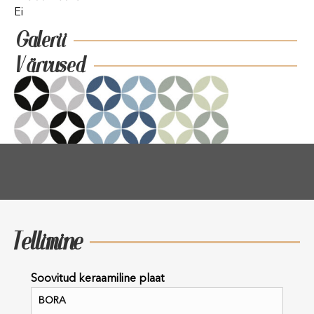
Ei
Galerii
Värvused
Tellimine
Soovitud keraamiline plaat