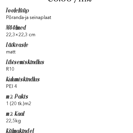
Tootetüüp
Põranda-ja seinaplaat
Mõõtmed
22,3×22,3 cm
Läikeaste
matt
Libisemiskindlus
R10
Kulumiskindlus
PEI 4
m2 Pakis
1 (20 tk.)m2
m2 Kaal
22,5kg
Külmakindel