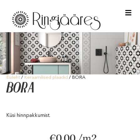
Me
Esileht
/
Keraamilised plaadid
/ BORA
BORA
Küsi hinnpakkumist.
€
0.00
/m2