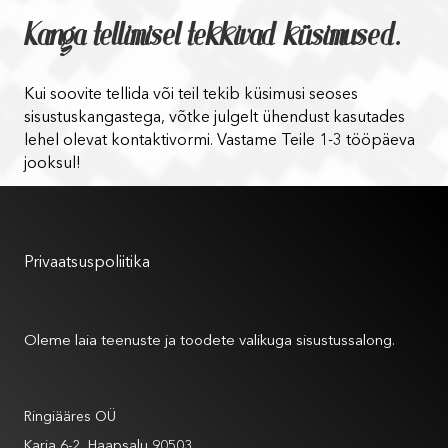
Kanga tellimisel tekkivad küsimused.
Kui soovite tellida või teil tekib küsimusi seoses
sisustuskangastega, võtke julgelt ühendust kasutades
lehel olevat kontaktivormi. Vastame Teile 1-3 tööpäeva
jooksul!
Kasutustingimused
Privaatsuspoliitika
Meist
Oleme laia teenuste ja toodete valikuga sisustussalong.
Andmed
Ringiääres OÜ
Karja 6-2, Haapsalu 90503