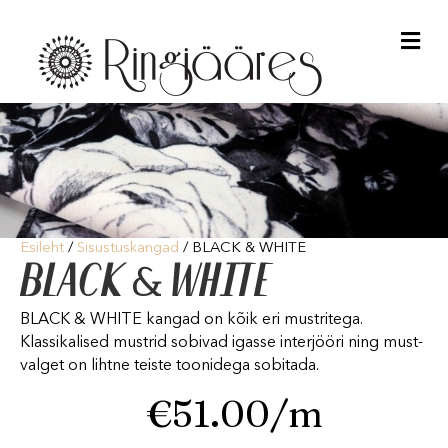
Me
Esileht
/
Sisustuskangad
/ BLACK & WHITE
BLACK & WHITE
BLACK & WHITE kangad on kõik eri mustritega.
Klassikalised mustrid sobivad igasse interjööri ning must-
valget on lihtne teiste toonidega sobitada.
€
51.00
/m