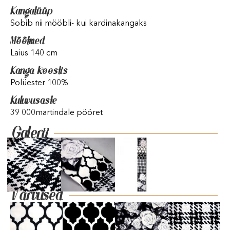
Kangatüüp
Sobib nii mööbli- kui kardinakangaks
Mõõtmed
Laius 140 cm
Kanga koostis
Polüester 100%
Kuluvusaste
39 000martindale pööret
Galerii
Värvused