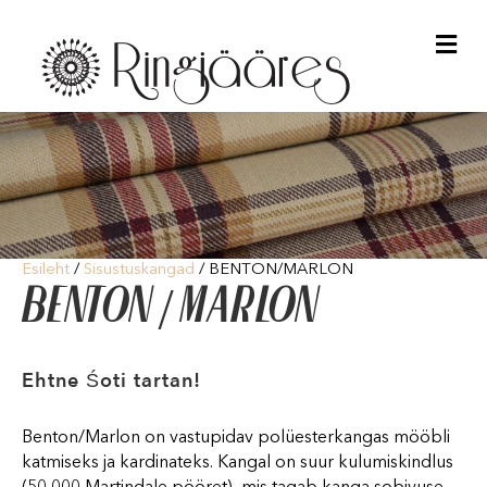
Me
Esileht
/
Sisustuskangad
/ BENTON/MARLON
BENTON/MARLON
Ehtne Śoti tartan!
Benton/Marlon on vastupidav polüesterkangas mööbli
katmiseks ja kardinateks. Kangal on suur kulumiskindlus