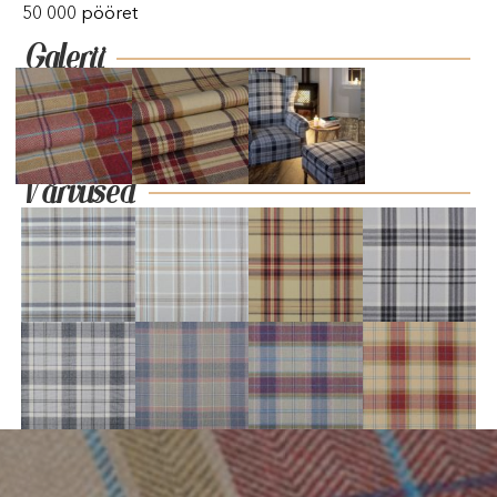
50 000 pööret
Galerii
Värvused