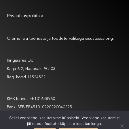
Kasutustingimused
Privaatsuspoliitika
Meist
Oleme laia teenuste ja toodete valikuga sisustussalong.
Andmed
Ringiääres OÜ
Karja 6-2, Haapsalu 90503
Reg. kood 11524522
Andmed
KMK tunnus EE101638960
Pank: SEB EE451010220220040225
info@ringiaares.com
Sellel veebilehel kasutatakse küpsiseid. Veebilehe kasutamist
jätkates nõustute küpsiste kasutamisega.
+372 508 6565