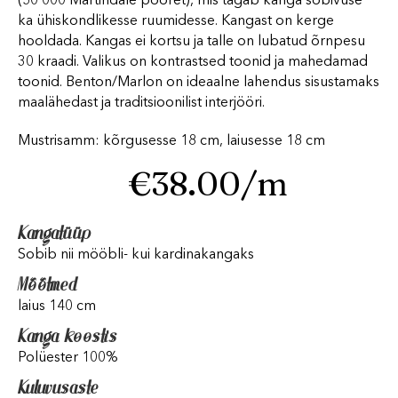
(50 000 Martindale pööret), mis tagab kanga sobivuse
ka ühiskondlikesse ruumidesse. Kangast on kerge
hooldada. Kangas ei kortsu ja talle on lubatud õrnpesu
30 kraadi. Valikus on kontrastsed toonid ja mahedamad
toonid. Benton/Marlon on ideaalne lahendus sisustamaks
maalähedast ja traditsioonilist interjööri.
Mustrisamm: kõrgusesse 18 cm, laiusesse 18 cm
€
38.00
/m
Kangatüüp
Sobib nii mööbli- kui kardinakangaks
Mõõtmed
laius 140 cm
Kanga koostis
Polüester 100%
Kuluvusaste