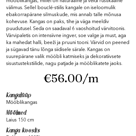
mööblikangas, millel on naturaalne ja veidi rustikaalne
välimus. Sellel bouclé-stiilis kangale on iseloomulik
ebakorrapärane silmuskude, mis annab talle mõnusa
kohevuse. Kangas on paks, tihe ja väga meeldiv
puudutusel. Seda on saadaval 6 vaoshoitud värvitoonis.
Värvipaletis on intensiivne ingver, soe valge ja must, aga
ka mahedat halli, beeži ja pruuni tooni. Värvid on peened
ja sügavad tänu lõnga siidisele särale. Kangas on
suurepärane valik mööbli katmiseks ja dekoratiivsete
sisustustekstiilide, nagu patjade ja mööblikatete jaoks.
€
56.00
/m
Kangatüüp
Mööblikangas
Mõõtmed
Laius 150 cm
Kanga koostis