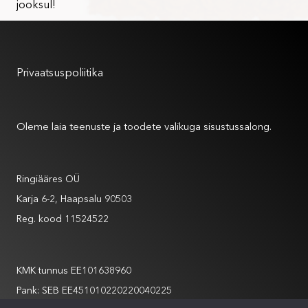
jooksul!
Kasutustingimused
Privaatsuspoliitika
Meist
Oleme laia teenuste ja toodete valikuga sisustussalong.
Andmed
Ringiääres OÜ
Karja 6-2, Haapsalu 90503
Reg. kood 11524522
Andmed
KMK tunnus EE101638960
Pank: SEB EE451010220220040225