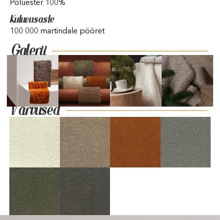
Polüester 100%
Kuluvusaste
100 000 martindale pööret
Galerii
Värvused