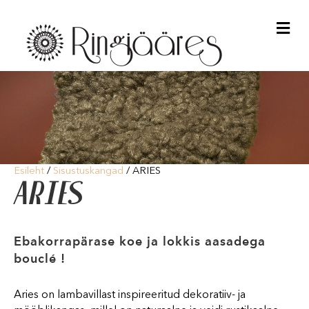
Me
Esileht
/
Sisustuskangad
/ ARIES
ARIES
Ebakorrapärase koe ja lokkis aasadega
bouclé !
Aries on lambavillast inspireeritud dekoratiiv- ja