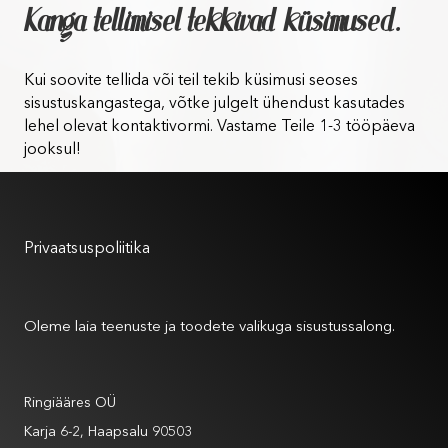
Kanga tellimisel tekkivad küsimused.
Kui soovite tellida või teil tekib küsimusi seoses
sisustuskangastega, võtke julgelt ühendust kasutades
lehel olevat kontaktivormi. Vastame Teile 1-3 tööpäeva
jooksul!
Kasutustingimused
Privaatsuspoliitika
Meist
Oleme laia teenuste ja toodete valikuga sisustussalong.
Andmed
Ringiääres OÜ
Karja 6-2, Haapsalu 90503