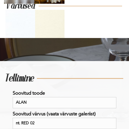
Värvused
Tellimine
Soovitud toode
Soovitud värvus (vaata värvuste galeriist)