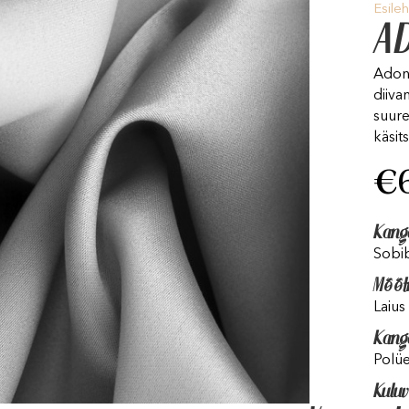
Esileh
A
Adone
diiva
suure
käsit
€
Kang
Sobib
Mõõt
Laius
Kang
Polü
Kulu