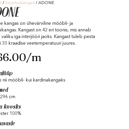
t
/
Sisustuskangad
/ ADONE
DONE
 kangas on ühevärviline mööbli- ja
nikangas. Kangast on 42 eri toonis, mis annab
 valiku iga interjööri jaoks. Kangast tuleb pesta
si 30 kraadise veetemperatuuri juures.
66.00
/m
atüüp
 nii mööbli- kui kardinakangaks
med
 296 cm
a koostis
ester 100%
vusaste