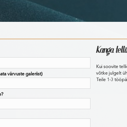
Kanga tell
Kui soovite tel
võtke julgelt ü
ta värvuste galeriist)
Teile 1-3 tööpä
e?