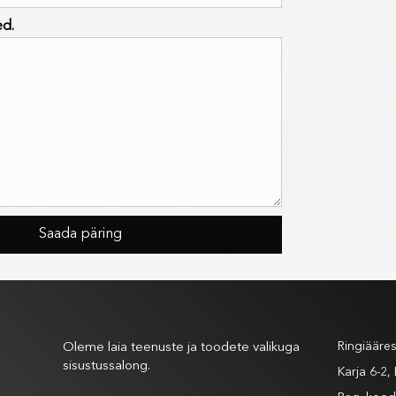
ed.
Meist
Andm
Ringiääre
Oleme laia teenuste ja toodete valikuga
sisustussalong.
Karja 6-2