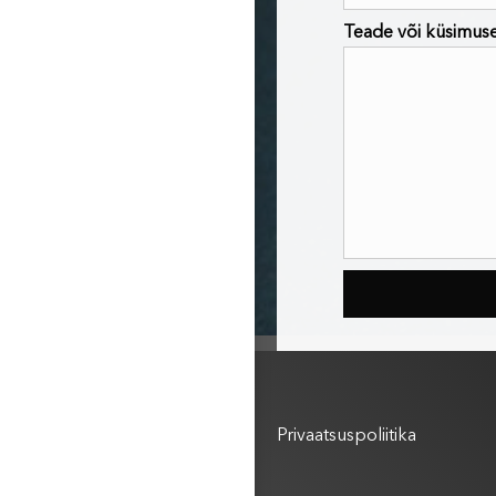
Teade või küsimus
Kasutustingimused
Privaatsuspoliitika