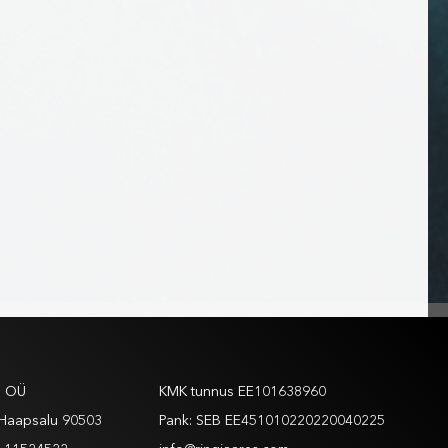
ed
Andmed
s OÜ
KMK tunnus EE101638960
, Haapsalu 90503
Pank: SEB EE451010220220040225