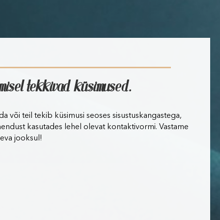
imisel tekkivad küsimused.
lida või teil tekib küsimusi seoses sisustuskangastega,
hendust kasutades lehel olevat kontaktivormi. Vastame
eva jooksul!