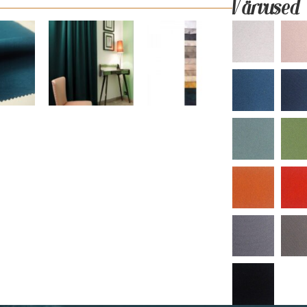
Värvused