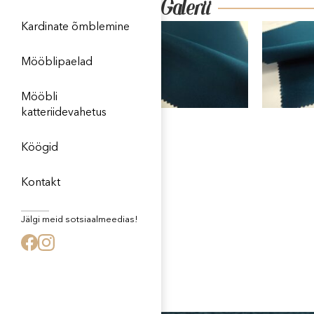
Galerii
Kardinate õmblemine
Mööblipaelad
Mööbli
katteriidevahetus
Köögid
Kontakt
Jälgi meid sotsiaalmeedias!