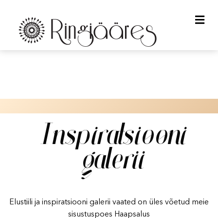
Me
Inspiratsiooni
galerii
Elustiili ja inspiratsiooni galerii vaated on üles võetud meie
sisustuspoes Haapsalus