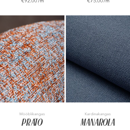
€92.00
€75.00
/m
/m
Mööblikangas
Kardinakangas
PRATO
MANAROLA