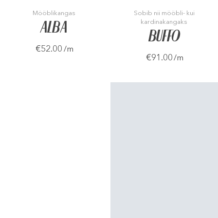
Mööblikangas
Sobib nii mööbli- kui
kardinakangaks
ALBA
BUFFO
€52.00
/m
€91.00
/m