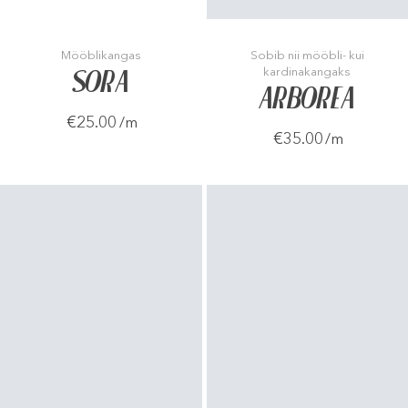
Mööblikangas
Sobib nii mööbli- kui
kardinakangaks
SORA
ARBOREA
€25.00
/m
€35.00
/m