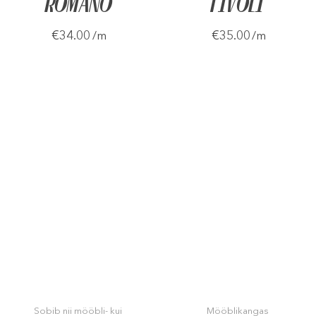
ROMANO
TIVOLI
€34.00
€35.00
/m
/m
Sobib nii mööbli- kui
Mööblikangas