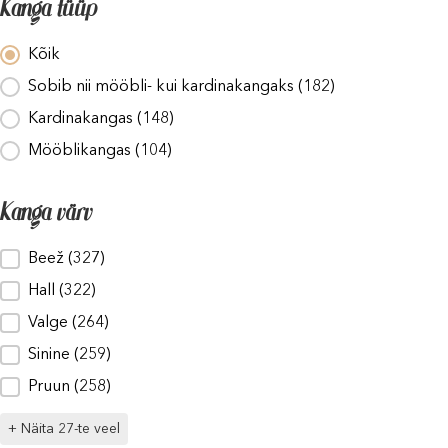
Kanga tüüp
Kanga tüüp
Kõik
Sobib nii mööbli- kui kardinakangaks
(182)
Kardinakangas
(148)
Mööblikangas
(104)
Kanga värv
Kanga värv
Beež
(327)
Hall
(322)
Valge
(264)
Sinine
(259)
Pruun
(258)
+ Näita 27-te veel