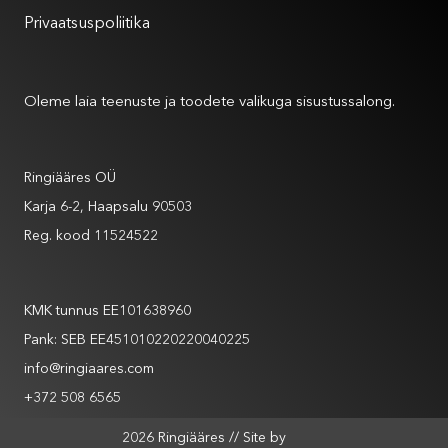
Privaatsuspoliitika
Meist
Oleme laia teenuste ja toodete valikuga sisustussalong.
Andmed
Ringiääres OÜ
Karja 6-2, Haapsalu 90503
Reg. kood 11524522
Andmed
KMK tunnus EE101638960
Pank: SEB EE451010220220040225
info@ringiaares.com
+372 508 6565
XYSUM
2026 Ringiääres // Site by