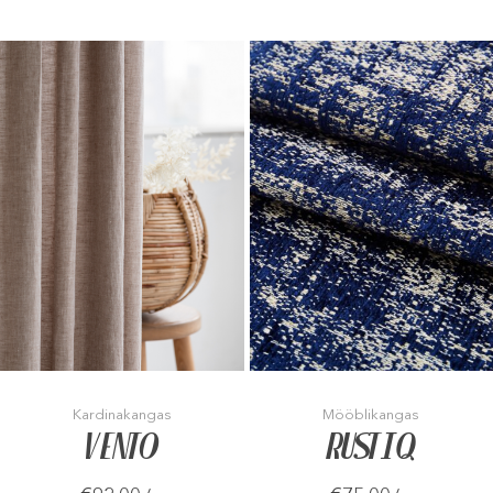
Kardinakangas
Mööblikangas
VENTO
RUSTIQ